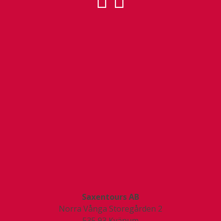
Saxentours AB
Norra Vånga Storegården 2
535 93
Kvänum