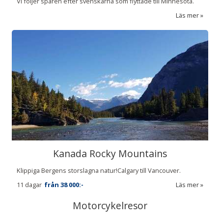
Vi följer spåren efter svenskarna som flyttade till Minnesota.
Läs mer
Kanada Rocky Mountains
Klippiga Bergens storslagna natur!Calgary till Vancouver.
11 dagar
från
38 000:-
Läs mer
Motorcykelresor