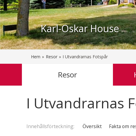
Karl-Oskar House
Hem
»
Resor
»
I Utvandrarnas Fotspår
Resor
I Utvandrarnas 
Innehålls
förteckning
Översikt
Fakta om re