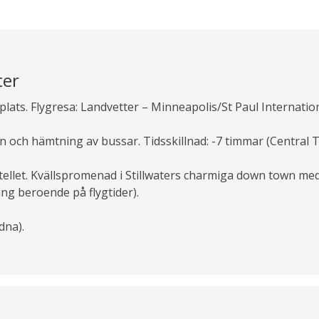
ter
lats. Flygresa: Landvetter – Minneapolis/St Paul Internation
n och hämtning av bussar. Tidsskillnad: -7 timmar (Central T
ellet. Kvällspromenad i Stillwaters charmiga down town med
ng beroende på flygtider).
dna).