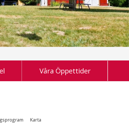
el
Våra Öppettider
gsprogram
Karta