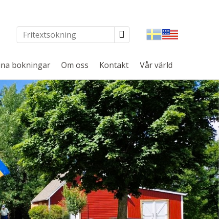
na bokningar
Om oss
Kontakt
Vår värld
Svenska
English