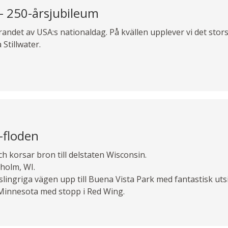
– 250-årsjubileum
 firandet av USA:s nationaldag. På kvällen upplever vi det sto
 Stillwater.
i-floden
ch korsar bron till delstaten Wisconsin.
kholm, WI.
 slingriga vägen upp till Buena Vista Park med fantastisk utsi
l Minnesota med stopp i Red Wing.