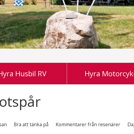
Hyra Husbil RV
Hyra Motorcyk
Fotspår
san
Bra att tänka på
Kommentarer från resenärer
Da