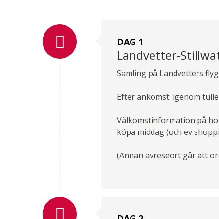
DAG 1
Landvetter-Stillwa
Samling på Landvetters flygp
Efter ankomst: igenom tulle
Välkomstinformation på hot
köpa middag (och ev shoppi
(Annan avreseort går att or
DAG 2