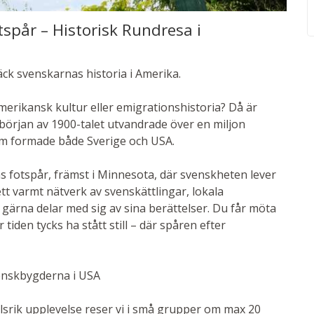
tspår – Historisk Rundresa i
äck svenskarnas historia i Amerika.
merikansk kultur eller emigrationshistoria? Då är
h början av 1900-talet utvandrade över en miljon
som formade både Sverige och USA.
as fotspår, främst i Minnesota, där svenskheten lever
tt varmt nätverk av svenskättlingar, lokala
gärna delar med sig av sina berättelser. Du får möta
tiden tycks ha stått still – där spåren efter
venskbygderna i USA
llsrik upplevelse reser vi i små grupper om max 20