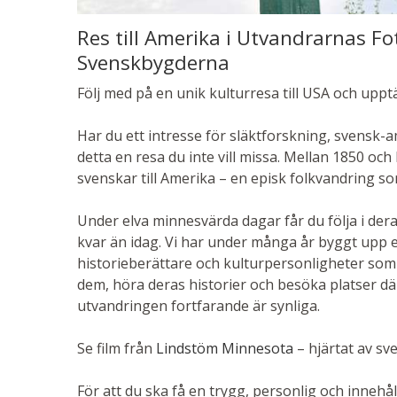
Res till Amerika i Utvandrarnas Fo
Svenskbygderna
Följ med på en unik kulturresa till USA och uppt
Har du ett intresse för släktforskning, svensk-a
detta en resa du inte vill missa. Mellan 1850 oc
svenskar till Amerika – en episk folkvandring 
Under elva minnesvärda dagar får du följa i der
kvar än idag. Vi har under många år byggt upp e
historieberättare och kulturpersonligheter som 
dem, höra deras historier och besöka platser där 
utvandringen fortfarande är synliga.
Se film från
Lindstöm Minnesota
– hjärtat av s
För att du ska få en trygg, personlig och innehå