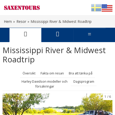
Hem
»
Resor
»
Mississippi River & Midwest Roadtrip
Svenska
English
Mississippi River & Midwest
Roadtrip
Översikt
Fakta om resan
Bra att tänka på
Harley Davidson modeller och
Dagsprogram
försäkringar
1
6