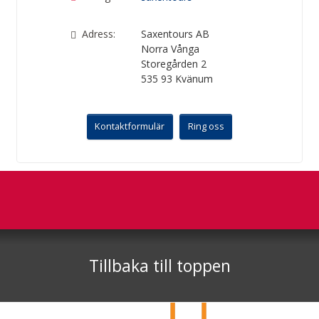
Adress:
Saxentours AB
Norra Vånga
Storegården 2
535 93
Kvänum
Kontaktformulär
Ring oss
Nyhetsbrev
Facebook
Sociala medier
Saxentours AB
Norra Vånga Storegården 2
535 93
Kvänum
Tillbaka till toppen
Telefon
0322 62 50 80
Org nr 556956-4288
©
info@saxentours.com
2026