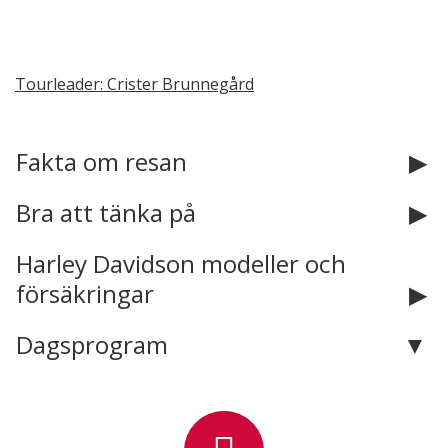
Tourleader: Crister Brunnegård
Kontakta oss
Fakta om resan
Telefon:
0322 62 50 80
Bra att tänka på
E-post:
info@saxentours.com
Harley Davidson modeller och
försäkringar
Facebook:
saxentours
Instagram:
saxentours
Dagsprogram
Adress:
Saxentours AB
Norra Vånga
Storegården 2
535 93
Kvänum